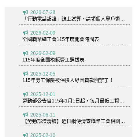
全職總115年5月6日假靚點婚宴會館(新北市新
店區北新路3段219號2樓)召開第八屆第一次會
2026-07-28
「行動電話認證」線上試算、請領個人專戶退休
員代表大會
金，方便又迅速
2026-02-09
全國職業總工會115年度開會時間表
2026-02-09
115年度全國模範勞工選拔表
2025-12-05
115年勞工保險被保險人紓困貸款開辦了！
2025-12-01
勞動部公告自115年1月1日起，每月最低工資調
升至29,500元
2025-06-11
【勞動部澄清稿】近日網傳清查職業工會相關新
聞說明
2025-02-10