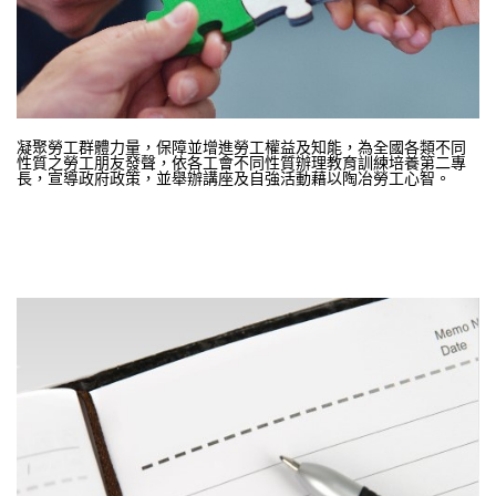
凝聚勞工群體力量，保障並增進勞工權益及知能，為全國各類不同
性質之勞工朋友發聲，依各工會不同性質辦理教育訓練培養第二專
長，宣導政府政策，並舉辦講座及自強活動藉以陶冶勞工心智。