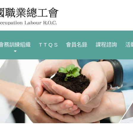
會務訓練組織
T T Q S
會員名錄
課程諮詢
活