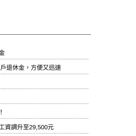
金
專戶退休金，方便又迅速
！
資調升至29,500元