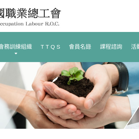
會務訓練組織
T T Q S
會員名錄
課程諮詢
活