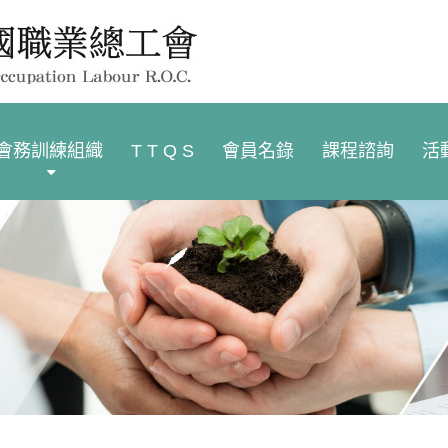
會務訓練組織
T T Q S
會員名錄
課程諮詢
活